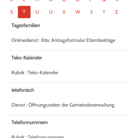
S
T
U
Ü
V
W
X
Y
Z
Tagesfamilien
Onlinedienst : Kita: Antragsformular Elternbeiträge
Teko-Kalender
Rubrik : Teko-Kalender
telefonisch
Dienst : Öffnungszeiten der Gemeindeverwaltung
Telefonnummern
Rubrik : Telefonnummern