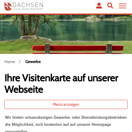
Dachsen
zur Startseite
Direkt zur Hauptnavigation
Direkt zum Inhalt
Direkt zur Suche
Direkt zum Stichwortverzeichnis
(ausgewählt)
Home
Gewerbe
Ihre Visitenkarte auf unserer
Webseite
Menü anzeigen
Wir bieten ortsansässigen Gewerbe- oder Dienstleistungsbetrieben
die Möglichkeit, sich kostenlos auf auf unserer Homepage
vorzustellen.