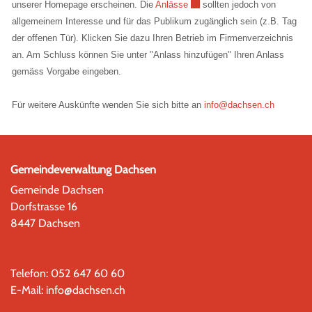
Externer Link wird in einem ne
unserer Homepage erscheinen. Die
Anlässe
sollten jedoch von
allgemeinem Interesse und für das Publikum zugänglich sein (z.B. Tag
der offenen Tür). Klicken Sie dazu Ihren Betrieb im Firmenverzeichnis
an. Am Schluss können Sie unter "Anlass hinzufügen" Ihren Anlass
gemäss Vorgabe eingeben.
Für weitere Auskünfte wenden Sie sich bitte an
info@dachsen.ch
Gemeindeverwaltung Dachsen
Gemeinde Dachsen
Dorfstrasse 16
8447 Dachsen
Telefon:
052 647 60 60
E-Mail:
info@dachsen.ch