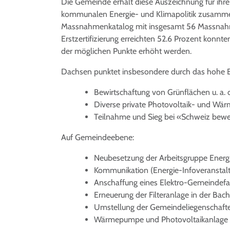
Die Gemeinde erhält diese Auszeichnung für ihre
kommunalen Energie- und Klimapolitik zusammen 
Massnahmenkatalog mit insgesamt 56 Massnahme
Erstzertifizierung erreichten 52.6 Prozent konnt
der möglichen Punkte erhöht werden.
Dachsen punktet insbesondere durch das hohe 
Bewirtschaftung von Grünflächen u. a.
Diverse private Photovoltaik- und W
Teilnahme und Sieg bei «Schweiz bew
Auf Gemeindeebene:
Neubesetzung der Arbeitsgruppe Energ
Kommunikation (Energie-Infoveranstal
Anschaffung eines Elektro-Gemeindef
Erneuerung der Filteranlage in der Bach
Umstellung der Gemeindeliegenschaft
Wärmepumpe und Photovoltaikanlage 