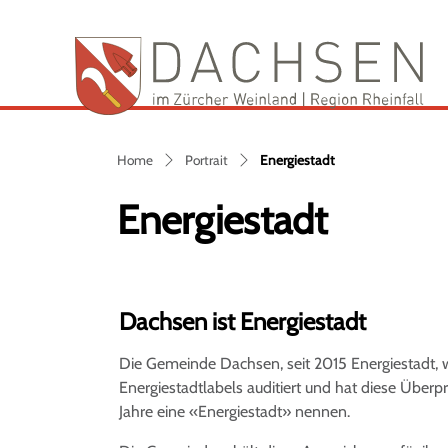
Da
zur Startseite
Direkt zur Hauptnavigation
Direkt zum Inhalt
Direkt zur Suche
Direkt zum Stichwortverzeichnis
(ausgewählt)
Home
Portrait
Energiestadt
Energiestadt
Dachsen ist Energiestadt
Die Gemeinde Dachsen, seit 2015 Energiestadt,
Energiestadtlabels auditiert und hat diese Überpr
Jahre eine «Energiestadt» nennen.