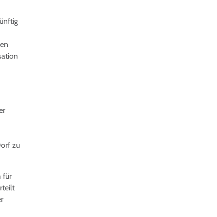
ünftig
den
sation
er
orf zu
 für
teilt
er