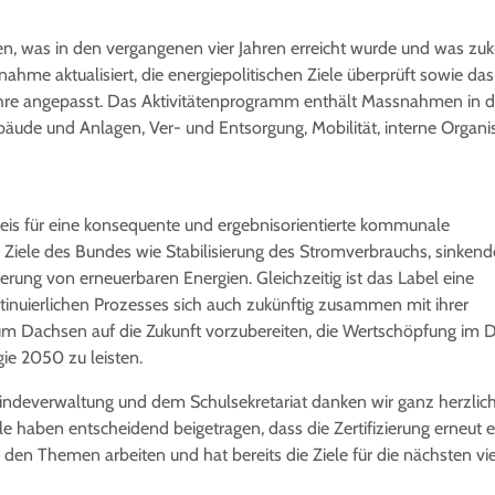
en, was in den vergangenen vier Jahren erreicht wurde und was zuk
nahme aktualisiert, die energiepolitischen Ziele überprüft sowie das
hre angepasst. Das Aktivitätenprogramm enthält Massnahmen in 
de und Anlagen, Ver- und Entsorgung, Mobilität, interne Organi
weis für eine konsequente und ergebnisorientierte kommunale
n Ziele des Bundes wie Stabilisierung des Stromverbrauchs, sinkend
erung von erneuerbaren Energien. Gleichzeitig ist das Label eine
inuierlichen Prozesses sich auch zukünftig zusammen mit ihrer
um Dachsen auf die Zukunft vorzubereiten, die Wertschöpfung im D
gie 2050 zu leisten.
deverwaltung und dem Schulsekretariat danken wir ganz herzlich
 haben entscheidend beigetragen, dass die Zertifizierung erneut er
den Themen arbeiten und hat bereits die Ziele für die nächsten vi