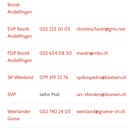
Bezirk
Andelfingen
EVP Bezirk
052 222 20 03
christina.furrer@gmx.net
Andelfingen
FDP Bezirk
052 654 08 50
martin@mbx.ch
Andelfingen
SP Weinland
079 319 22 76
spdonpedro@bluewin.ch
SVP
siehe Mail
urs-zbinden@bluewin.ch
Weinländer
052 740 24 05
weinland@gruene-zh.ch
Grüne