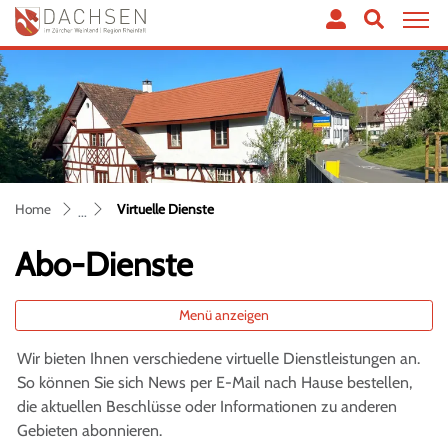
Dachsen
zur Startseite
Direkt zur Hauptnavigation
Direkt zum Inhalt
Direkt zur Suche
Direkt zum Stichwortverzeichnis
(ausgewählt)
Home
Virtuelle Dienste
Abo-Dienste
Menü anzeigen
Wir bieten Ihnen verschiedene virtuelle Dienstleistungen an.
So können Sie sich News per E-Mail nach Hause bestellen,
die aktuellen Beschlüsse oder Informationen zu anderen
Gebieten abonnieren.