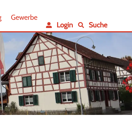
g
Gewerbe
Login
Suche
...