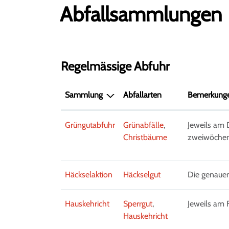
Abfallsammlungen
Regelmässige Abfuhr
Sammlung
Abfallarten
Bemerkung
Grüngutabfuhr
Grünabfälle
,
Jeweils am 
Christbäume
zweiwöchentl
Häckselaktion
Häckselgut
Die genaue
Hauskehricht
Sperrgut
,
Jeweils am 
Hauskehricht