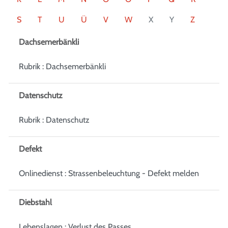
S
T
U
Ü
V
W
X
Y
Z
Dachsemerbänkli
Rubrik : Dachsemerbänkli
Datenschutz
Rubrik : Datenschutz
Defekt
Onlinedienst : Strassenbeleuchtung - Defekt melden
Diebstahl
Lebenslagen : Verlust des Passes