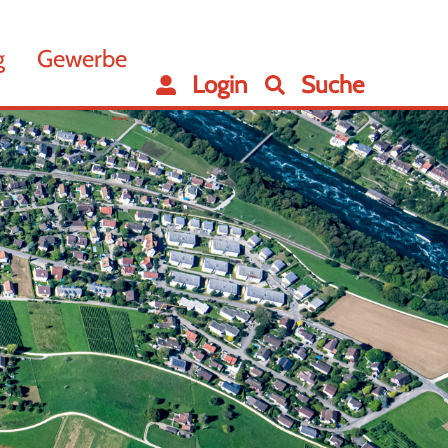
g
Gewerbe
Login
Suche
...