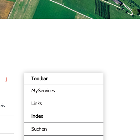
Toolbar
J
MyServices
Links
eis
Index
(ausgewählt)
Suchen