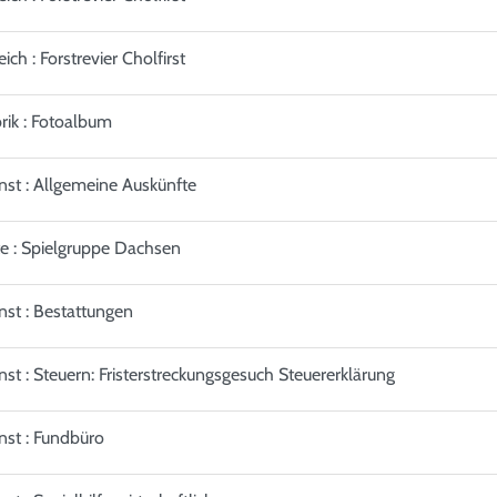
ich : Forstrevier Cholfirst
rik : Fotoalbum
nst : Allgemeine Auskünfte
te : Spielgruppe Dachsen
nst : Bestattungen
nst : Steuern: Fristerstreckungsgesuch Steuererklärung
nst : Fundbüro