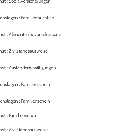
nst : Sozialversicherungen
enslagen : Familienbüchlein
nst : Alimentenbevorschussung
nst : Zivilstandsausweise
nst : Ausländerbewilligungen
enslagen : Familienschein
enslagen : Familienschein
nst : Familienschein
nst : Zivilstandsausweise