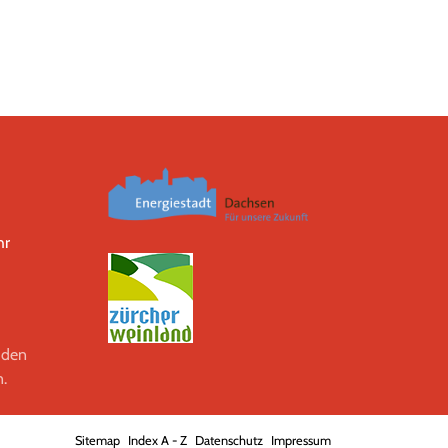
hr
 den
.
Sitemap
Index A - Z
Datenschutz
Impressum