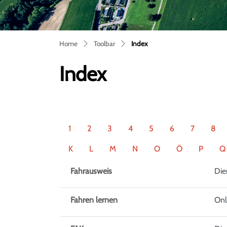
(ausgewählt)
Home
Toolbar
Index
Index
1
2
3
4
5
6
7
8
K
L
M
N
O
Ö
P
Q
Fahrausweis
Die
Fahren lernen
Onl