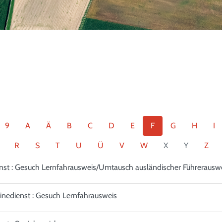
9
A
Ä
B
C
D
E
F
G
H
I
R
S
T
U
Ü
V
W
X
Y
Z
nst : Gesuch Lernfahrausweis/Umtausch ausländischer Führerausw
inedienst : Gesuch Lernfahrausweis