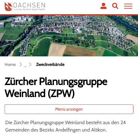
Dachsen
zur Startseite
Direkt zur Hauptnavigation
Direkt zum Inhalt
Direkt zur Suche
Direkt zum Stichwortverzeichnis
(ausgewählt)
Home
Zweckverbände
Zürcher Planungsgruppe
Weinland (ZPW)
Menü anzeigen
Die Zürcher Planungsgruppe Weinland besteht aus den 24
Gemeinden des Bezirks Andelfingen und Altikon.