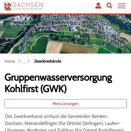
Dachsen
zur Startseite
Direkt zur Hauptnavigation
Direkt zum Inhalt
Direkt zur Suche
Direkt zum Stichwortverzeichnis
(ausgewählt)
Home
Zweckverbände
Gruppenwasserversorgung
Kohlfirst (GWK)
Menü anzeigen
Der Zweckverband umfasst die Gemeinden Benken,
Dachsen, Kleinandelfingen (für Ortsteil Oerlingen), Laufen-
Uhwiesen, Marthalen und Trüllikon (für Ortsteil Rudolfingen).