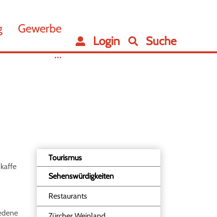
g
Gewerbe
Login
Suche
...
Tourismus
skaffe
Sehenswürdigkeiten
(ausgewählt)
Restaurants
iedene
Zürcher Weinland