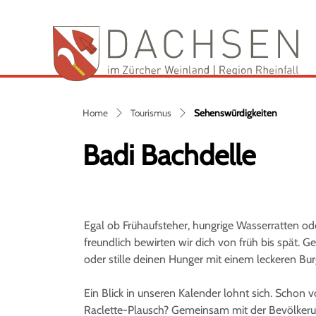
Da
zur Startseite
Direkt zur Hauptnavigation
Direkt zum Inhalt
Direkt zur Suche
Direkt zum Stichwortverzeichnis
(ausgewäh
Home
Tourismus
Sehenswürdigkeiten
Badi Bachdelle
Egal ob Frühaufsteher, hungrige Wasserratten od
freundlich bewirten wir dich von früh bis spät. G
oder stille deinen Hunger mit einem leckeren Bur
Ein Blick in unseren Kalender lohnt sich. Sc
Raclette-Plausch? Gemeinsam mit der Bevölkerun