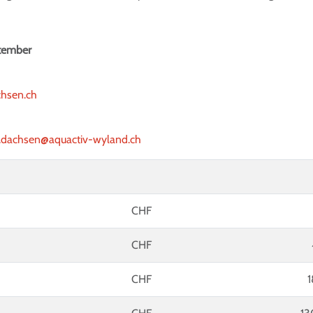
ember
chsen.ch
.dachsen@aquactiv-wyland.ch
CHF
CHF
er)
CHF
1