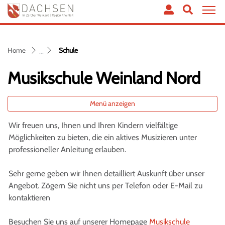
Dachsen
zur Startseite
Direkt zur Hauptnavigation
Direkt zum Inhalt
Direkt zur Suche
Direkt zum Stichwortverzeichnis
(ausgewählt)
Home
Schule
Musikschule Weinland Nord
Menü anzeigen
Wir freuen uns, Ihnen und Ihren Kindern vielfältige
Möglichkeiten zu bieten, die ein aktives Musizieren unter
professioneller Anleitung erlauben.
Sehr gerne geben wir Ihnen detailliert Auskunft über unser
Angebot. Zögern Sie nicht uns per Telefon oder E-Mail zu
kontaktieren
Besuchen Sie uns auf unserer Homepage
Musikschule