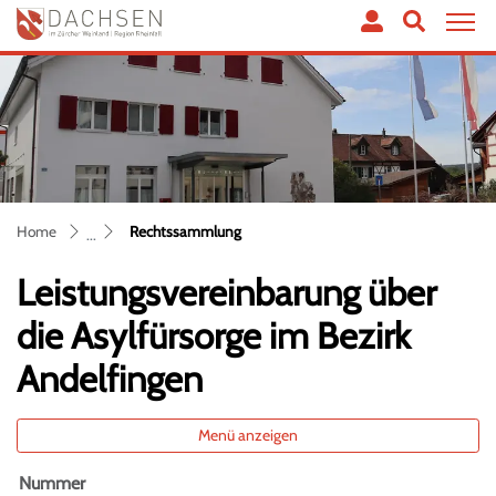
Dachsen
zur Startseite
Direkt zur Hauptnavigation
Direkt zum Inhalt
Direkt zur Suche
Direkt zum Stichwortverzeichnis
(ausgewählt)
Home
Rechtssammlung
Leistungsvereinbarung über
die Asylfürsorge im Bezirk
Andelfingen
Menü anzeigen
Nummer