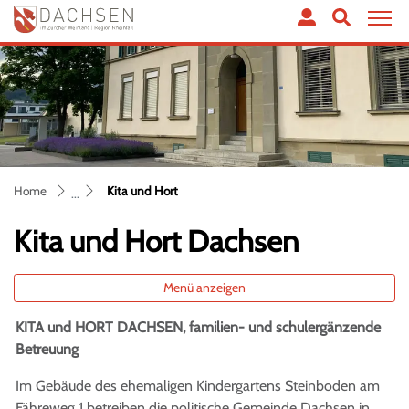
Dachsen
zur Startseite
Direkt zur Hauptnavigation
Direkt zum Inhalt
Direkt zur Suche
Direkt zum Stichwortverzeichnis
(ausgewählt)
Home
Kita und Hort
Kita und Hort Dachsen
Menü anzeigen
KITA und HORT DACHSEN, familien- und schulergänzende
Zugehörige Objekte
Betreuung
Im Gebäude des ehemaligen Kindergartens Steinboden am
Fähreweg 1 betreiben die politische Gemeinde Dachsen in