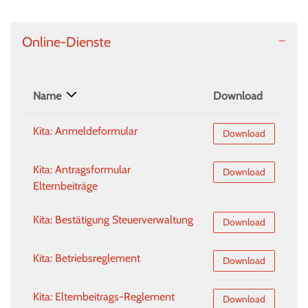
Online-Dienste
Name
Download
Kita: Anmeldeformular
Kita: Anmeldeformul
Download
Kita: Antragsformular
Kita: Antragsformular
Download
Elternbeiträge
Kita: Bestätigung Steuerverwaltung
Kita: Bestätigung St
Download
Kita: Betriebsreglement
Kita: Betriebsreglem
Download
Kita: Elternbeitrags-Reglement
Kita: Elternbeitrags
Download