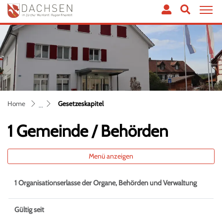
Dachsen
zur Startseite
Direkt zur Hauptnavigation
Direkt zum Inhalt
Direkt zur Suche
Direkt zum Stichwortverzeichnis
(ausgewählt)
Home
Gesetzeskapitel
1 Gemeinde / Behörden
Menü anzeigen
1 Organisationserlasse der Organe, Behörden und Verwaltung
Gültig seit