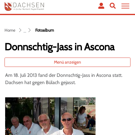
Dachsen
zur Startseite
Direkt zur Hauptnavigation
Direkt zum Inhalt
Direkt zur Suche
Direkt zum Stichwortverzeichnis
(ausgewählt)
Home
Fotoalbum
Donnschtig-Jass in Ascona
Menü anzeigen
Am 18. Juli 2013 fand der Donnschtig-Jass in Ascona statt.
Dachsen hat gegen Bülach gejasst.