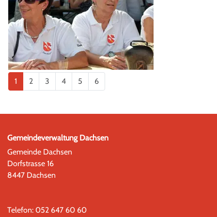
1
2
3
4
5
6
Gemeindeverwaltung Dachsen
Gemeinde Dachsen
Dorfstrasse 16
8447 Dachsen
Telefon:
052 647 60 60