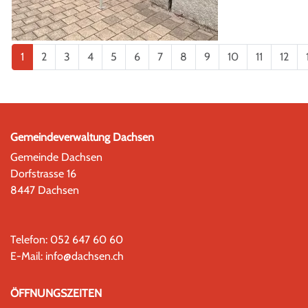
1
2
3
4
5
6
7
8
9
10
11
12
Gemeindeverwaltung Dachsen
Gemeinde Dachsen
Dorfstrasse 16
8447 Dachsen
Telefon:
052 647 60 60
E-Mail:
info@dachsen.ch
ÖFFNUNGSZEITEN