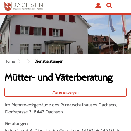
Dachsen
zur Startseite
Direkt zur Hauptnavigation
Direkt zum Inhalt
Direkt zur Suche
Direkt zum Stichwortverzeichnis
(ausgewählt)
Home
Dienstleistungen
Mütter- und Väterberatung
Menü anzeigen
Im Mehrzweckgebäude des Primarschulhauses Dachsen,
Zugehörige Objekte
Dorfstrasse 3, 8447 Dachsen
Beratungen
Jeden 1. und 3. Dienstag im Monat von 14.00 bis 14.30 Uhr