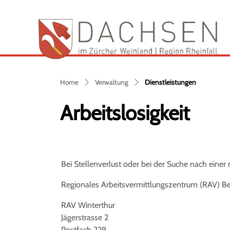
Da
zur Startseite
Direkt zur Hauptnavigation
Direkt zum Inhalt
Direkt zur Suche
Direkt zum Stichwortverzeichnis
(ausgewähl
Home
Verwaltung
Dienstleistungen
Arbeitslosigkeit
Bei Stellenverlust oder bei der Suche nach einer 
Regionales Arbeitsvermittlungszentrum (RAV) Be
RAV Winterthur
Jägerstrasse 2
Postfach 229